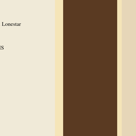
x Lonestar
IS