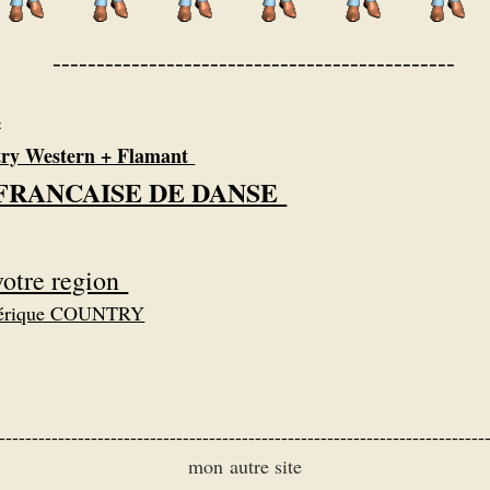
----------------------------------------------
z
y Western + Flamant
FRANCAISE DE DANSE
votre region
amérique COUNTRY
--------------------------------------------------------------------------
mon autre site